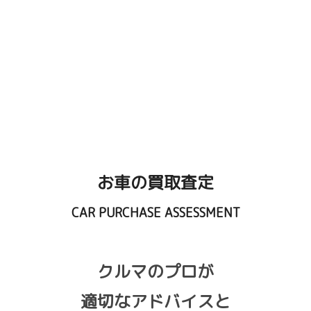
Ford(フォード)
Audi(アウディ)
MG(モーリス・ガレージ)
Volkswagen(フォルクスワーゲン)
Porsche(ポルシェ)
Mini(ミニ)
Bentley(ベントレー)
Hyundai(ヒュンダイ)
お車の買取査定
CAR PURCHASE ASSESSMENT
クルマのプロが
適切なアドバイスと